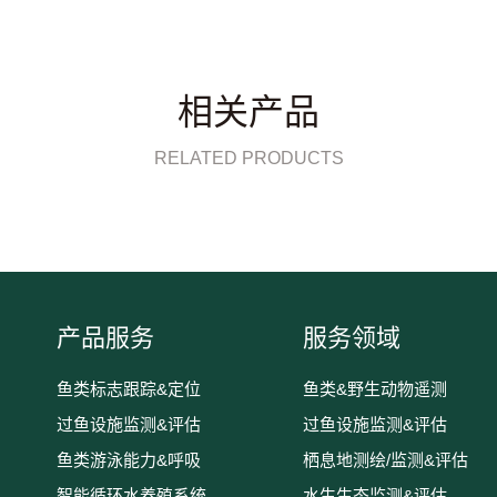
相关产品
RELATED PRODUCTS
产品服务
服务领域
鱼类标志跟踪&定位
鱼类&野生动物遥测
过鱼设施监测&评估
过鱼设施监测&评估
鱼类游泳能力&呼吸
栖息地测绘/监测&评估
智能循环水养殖系统
水生生态监测&评估