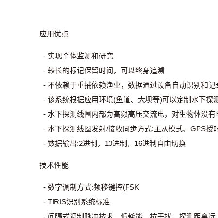
应用优点
- 实现个体监测和研究
- 较长的标记保留时间，可以终身追溯
- 不依赖于重捕依赖渔业，数据通过设备自动识别和记
- 该系统根据应用环境(鱼道、大坝等)可以定制水下探
- 水下探测线圈内部为高频高压交流电，对生物体没有
- 水下探测线圈发射/接收同步方式:主从模式、GPS授
- 数据输出:2进制，10进制，16进制自由切换
技术性能
- 数字调制方式:频移键控(FSK
- TIRIS识别系统标准
- 间隔式调制脉冲技术，低耗能、抗干扰、探测距离远