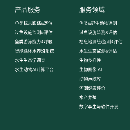
产品服务
服务领域
鱼类标志跟踪&定位
鱼类&野生动物遥测
过鱼设施监测&评估
过鱼设施监测&评估
鱼类游泳能力&呼吸
栖息地测绘/监测&评估
智能循环水养殖系统
水生生态监测&评估
水生生态学调查
生物多样性
水生动物AI计算平台
生物图像 AI
动物声纹库
河湖健康评价
水产养殖
数字孪生与软件开发