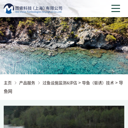
>
> 导
主页
产品服务
过鱼设施监测&评估
导鱼（驱诱）技术
鱼网